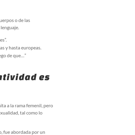
uerpos o de las
 lenguaje.
es”.
nas y hasta europeas.
uego de que…”
atividad es
ita a la rama femenil, pero
exualidad, tal como lo
o, fue abordada por un