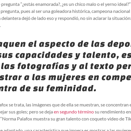
e pregunta “¿estás enamorada?, ¿es un chico malo o el yerno ideal?”;
a pregunta, pues al ser una goleadora histórica, campeona nacional
 delantera dejó de lado eso y respondió, no sin aclarar la situación
.
aquen el aspecto de las depo
us capacidades y talento, es
 las fotografías y al texto pe
strar a las mujeres en compe
ntra de su feminidad.
fox se trata, las imágenes que de ella se muestran, se concentran e
tejar sus goles; pero se deja
en segundo término
su rendimiento en
 “Norma Palafox muestra su gran talento con coqueto video de Tik
te adaptado, una característica que impera es mostrar a las mujere