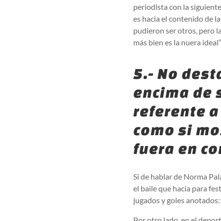
periodista con la siguient
es hacia el contenido de l
pudieron ser otros, pero la
más bien es la nuera ideal”
5.- No dest
encima de s
referente a
como si mo
fuera en co
Si de hablar de Norma Pala
el baile que hacía para fes
jugados y goles anotados:
Por otro lado, en el depor