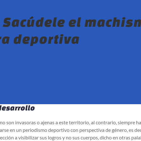
 Sacúdele el machism
ra deportiva
esarrollo
no son invasoras o ajenas a este territorio, al contrario, siempre 
jarse en un periodismo deportivo con perspectiva de género, es deci
ección a visibilizar sus logros y no sus cuerpos, dicho en otras pa