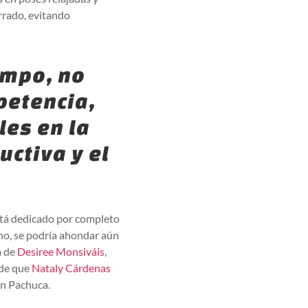
errado, evitando
empo, no
petencia,
les en la
uctiva y el
está dedicado por completo
cano, se podría ahondar aún
a de
Desiree Monsiváis
,
 de que
Nataly Cárdenas
en Pachuca.