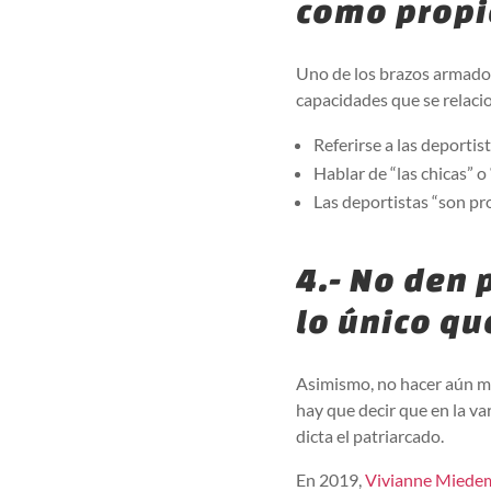
como prop
Uno de los brazos armados 
capacidades que se relacio
Referirse a las deportis
Hablar de “las chicas” 
Las deportistas “son pr
4.- No den 
lo único qu
Asimismo, no hacer aún más 
hay que decir que en la va
dicta el patriarcado.
En 2019,
Vivianne Miede