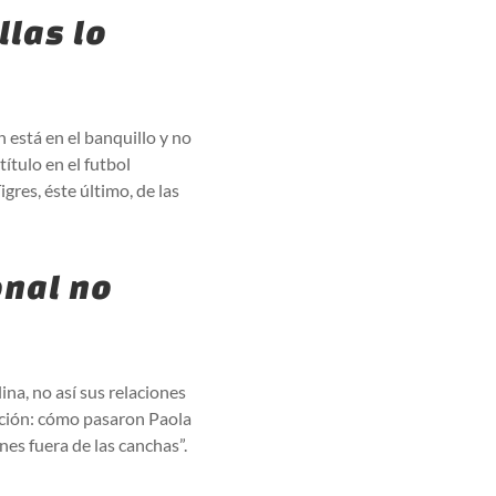
llas lo
está en el banquillo y no
ítulo en el futbol
gres, éste último, de las
onal no
ina, no así sus relaciones
ición: cómo pasaron Paola
es fuera de las canchas”.