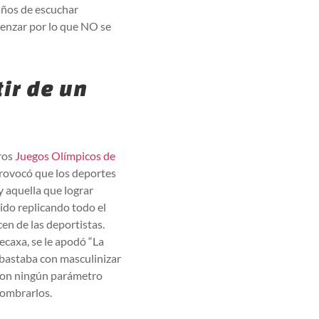
años de escuchar
menzar por lo que NO se
tir de un
eros
Juegos Olímpicos de
rovocó que los deportes
y aquella que lograr
ido replicando todo el
cen de las deportistas.
ecaxa, se le apodó “La
o bastaba con masculinizar
 con ningún parámetro
nombrarlos.