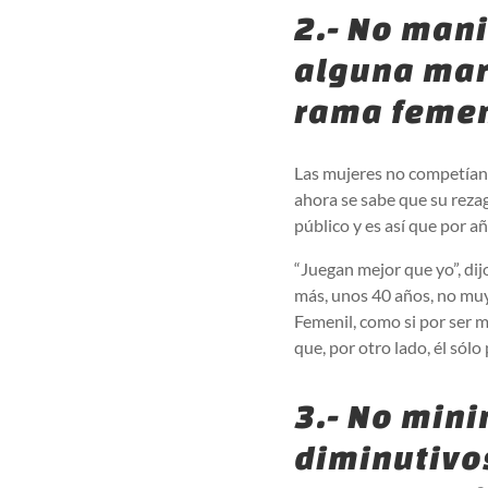
2.- No man
alguna marc
rama femen
Las mujeres no competían 
ahora se sabe que su reza
público y es así que por 
“Juegan mejor que yo”, dij
más, unos 40 años, no muy
Femenil, como si por ser 
que, por otro lado, él sól
3.- No mini
diminutivos