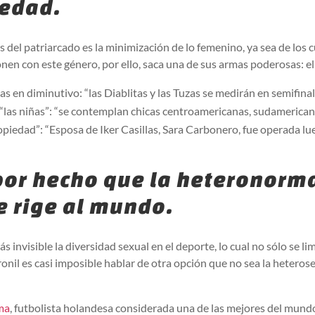
iedad.
del patriarcado es la minimización de lo femenino, ya sea de los c
nen con este género, por ello, saca una de sus armas poderosas: el
tas en diminutivo: “las Diablitas y las Tuzas se medirán en semifinal
o “las niñas”: “se contemplan chicas centroamericanas, sudamerica
opiedad”: “Esposa de Iker Casillas, Sara Carbonero, fue operada l
por hecho que la heteronorm
e rige al mundo.
invisible la diversidad sexual en el deporte, lo cual no sólo se lim
ronil es casi imposible hablar de otra opción que no sea la heteros
ma
, futbolista holandesa considerada una de las mejores del mund