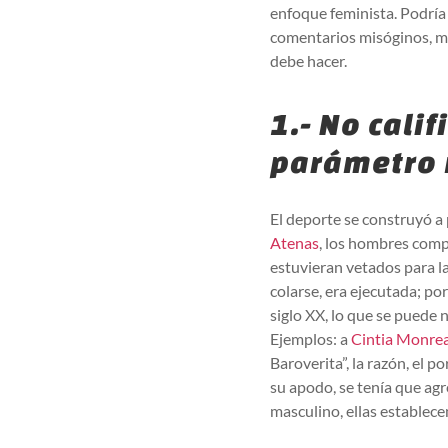
enfoque feminista. Podría
comentarios misóginos, ma
debe hacer.
1.- No cali
parámetro 
El deporte se construyó a 
Atenas
, los hombres comp
estuvieran vetados para la
colarse, era ejecutada; p
siglo XX, lo que se puede 
Ejemplos: a
Cintia Monrea
Baroverita”, la razón, el 
su apodo, se tenía que ag
masculino, ellas establec