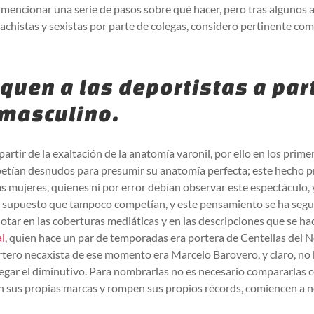
 mencionar una serie de pasos sobre qué hacer, pero tras algunos 
chistas y sexistas por parte de colegas, considero pertinente co
fiquen a las deportistas a par
masculino.
partir de la exaltación de la anatomía varonil, por ello en los prim
etían desnudos para presumir su anatomía perfecta; este hecho p
s mujeres, quienes ni por error debían observar este espectáculo, 
or supuesto que tampoco competían, y este pensamiento se ha segu
notar en las coberturas mediáticas y en las descripciones que se ha
l
, quien hace un par de temporadas era portera de Centellas del N
portero necaxista de ese momento era Marcelo Barovero, y claro, n
regar el diminutivo. Para nombrarlas no es necesario compararlas
en sus propias marcas y rompen sus propios récords, comiencen a 