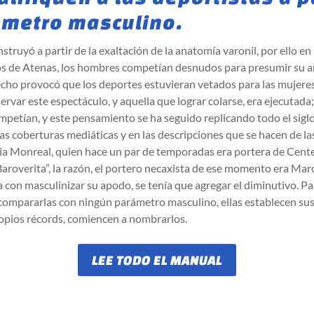
ámetro masculino.
struyó a partir de la exaltación de la anatomía varonil, por ello en
s de Atenas, los hombres competían desnudos para presumir su 
echo provocó que los deportes estuvieran vetados para las mujeres
ervar este espectáculo, y aquella que lograr colarse, era ejecutada
etían, y este pensamiento se ha seguido replicando todo el siglo
as coberturas mediáticas y en las descripciones que se hacen de la
ia Monreal, quien hace un par de temporadas era portera de Cente
Baroverita”, la razón, el portero necaxista de ese momento era Mar
a con masculinizar su apodo, se tenía que agregar el diminutivo. P
 compararlas con ningún parámetro masculino, ellas establecen su
opios récords, comiencen a nombrarlos.
LEE TODO EL MANUAL