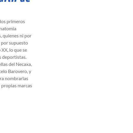
 los primeros
anatomía
, quienes ni por
; por supuesto
 XX, lo que se
s deportistas.
llas del Necaxa,
celo Barovero, y
ara nombrarlas
s propias marcas