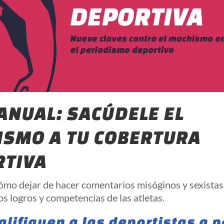
ANUAL: SACÚDELE EL
SMO A TU COBERTURA
RTIVA
ómo dejar de hacer comentarios misóginos y sexista
os logros y competencias de las atletas.
califiquen a las deportistas a p