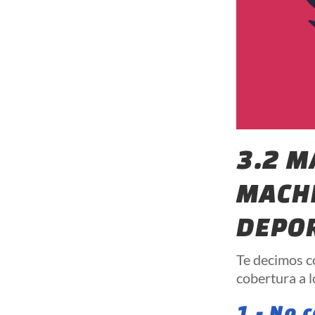
3.2 M
MACHI
DEPO
Te decimos c
cobertura a l
1.- No 