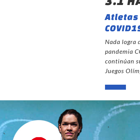
3.1 H
Atletas
COVID1
Nada logra d
pandemia CO
continúan su
Juegos Olím