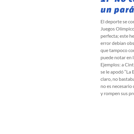
un par
El deporte se con
Juegos Olímpico
perfecta; este h
error debían obs
que tampoco comp
puede notar en l
Ejemplos: a Cint
se le apodó “La 
claro, no bastab
no es necesario
y rompen sus pr