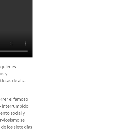
 quiénes
os y
letas de alta
orrer el famoso
io interrumpido
ento social y
erviosismo se
de los siete días