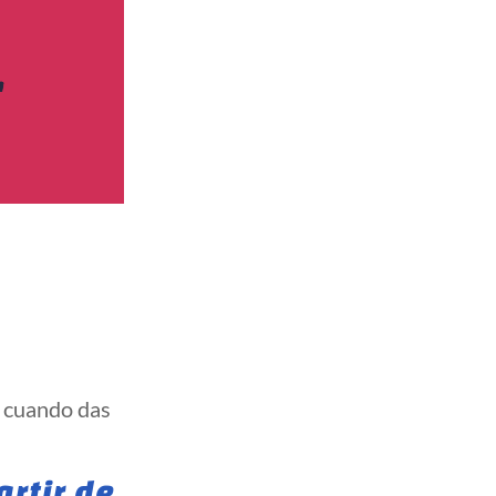
s cuando das
artir de