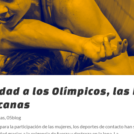
idad a los Olímpicos, la
canas
as
,
05blog
ara la participación de las mujeres, los deportes de contacto han 
ad gracias a la exigencia de fuerza y destreza en la lona. La...