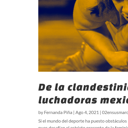
De la clandestin
luchadoras mexi
by
Fernanda Piña
|
Ago 4, 2021
|
02ensusmarc
Si el mundo del deporte ha puesto obstáculos p
pues desafían el estricto precepto de la feminid